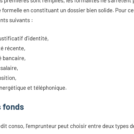
 premières sont remplies, les formalités ne s’arrêtent pas
ormelle en constituant un dossier bien solide. Pour ce f
nts suivants :
stificatif d’identité,
té récente,
é bancaire,
 salaire,
sition,
nergétique et téléphonique.
s fonds
édit conso, l’emprunteur peut choisir entre deux types d