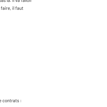
 là. Il va falloir
aire, il faut
e contrats :