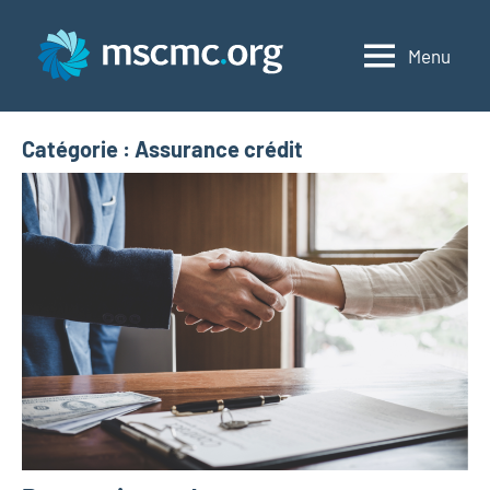
Aller
au
Menu
MSCMC
contenu
Catégorie :
Assurance crédit